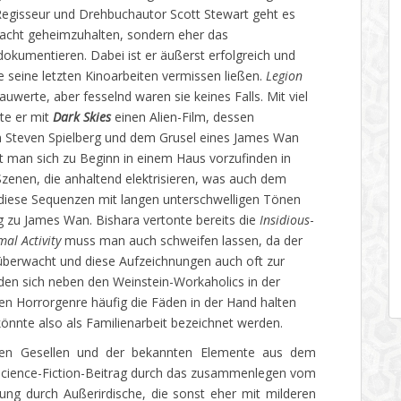
Regisseur und Drehbuchautor Scott Stewart geht es
Macht geheimzuhalten, sondern eher das
dokumentieren. Dabei ist er äußerst erfolgreich und
seine letzten Kinoarbeiten vermissen ließen.
Legion
uwerte, aber fesselnd waren sie keines Falls. Mit viel
rte er mit
Dark Skies
einen Alien-Film, dessen
 Steven Spielberg und dem Grusel eines James Wan
bt man sich zu Beginn in einem Haus vorzufinden in
Szenen, die anhaltend elektrisieren, was auch dem
r diese Sequenzen mit langen unterschwelligen Tönen
ng zu James Wan. Bishara vertonte bereits die
Insidious
-
al Activity
muss man auch schweifen lassen, da der
überwacht und diese Aufzeichnungen auch oft zur
en sich neben den Weinstein-Workaholics in der
en Horrorgenre häufig die Fäden in der Hand halten
önnte also als Familienarbeit bezeichnet werden.
erten Gesellen und der bekannten Elemente aus dem
 Science-Fiction-Beitrag durch das zusammenlegen vom
ung durch Außerirdische, die sonst eher mit milderen