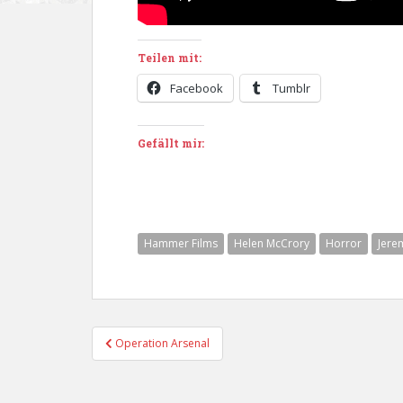
Teilen mit:
Facebook
Tumblr
Gefällt mir:
Hammer Films
Helen McCrory
Horror
Jere
Beitragsnavigation
Operation Arsenal