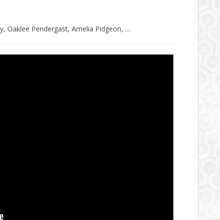
y, Oaklee Pendergast, Amelia Pidgeon, …