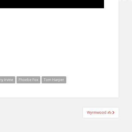
my Irvine
Phoebe Fox
Tom Harper
Wyrmwood ✍