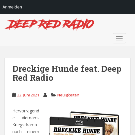
Anmelden
S
k
i
p
TOGGLE
t
o
m
a
Dreckige Hunde feat. Deep
i
Red Radio
n
c
o
22. Juni 2021
Neuigkeiten
n
t
Hervorragend
e
e Vietnam-
n
Kriegsdrama
t
nach einem