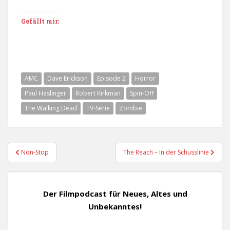
Gefällt mir:
AMC
Dave Erickson
Episode 2
Horror
Paul Haslinger
Robert Kirkman
Spin-Off
The Walking Dead
TV-Serie
Zombie
Beitragsnavigation
Non-Stop
The Reach – In der Schusslinie
Der Filmpodcast für Neues, Altes und
Unbekanntes!