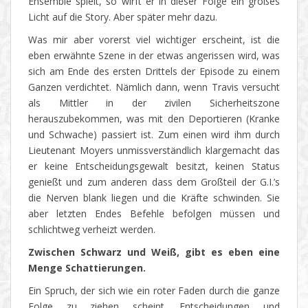
Ensemble spielt, so wirft er in dieser Folge ein großes
Licht auf die Story. Aber später mehr dazu.
Was mir aber vorerst viel wichtiger erscheint, ist die
eben erwähnte Szene in der etwas angerissen wird, was
sich am Ende des ersten Drittels der Episode zu einem
Ganzen verdichtet. Nämlich dann, wenn Travis versucht
als Mittler in der zivilen Sicherheitszone
herauszubekommen, was mit den Deportieren (Kranke
und Schwache) passiert ist. Zum einen wird ihm durch
Lieutenant Moyers unmissverständlich klargemacht das
er keine Entscheidungsgewalt besitzt, keinen Status
genießt und zum anderen dass dem Großteil der G.I.’s
die Nerven blank liegen und die Kräfte schwinden. Sie
aber letzten Endes Befehle befolgen müssen und
schlichtweg verheizt werden.
Zwischen Schwarz und Weiß, gibt es eben eine
Menge Schattierungen.
Ein Spruch, der sich wie ein roter Faden durch die ganze
Folge zu ziehen scheint. Entscheidungen und