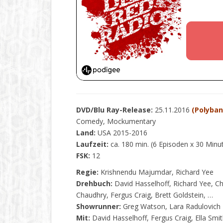
DVD/Blu Ray-Release:
25.11.2016
(Polyba
Comedy, Mockumentary
Land:
USA 2015-2016
Laufzeit:
ca. 180 min. (6 Episoden x 30 Minu
FSK:
12
Regie:
Krishnendu Majumdar, Richard Yee
Drehbuch:
David Hasselhoff, Richard Yee, C
Chaudhry, Fergus Craig, Brett Goldstein, …
Showrunner:
Greg Watson, Lara Radulovich
Mit:
David Hasselhoff, Fergus Craig, Ella Smi