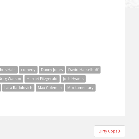
hris Hale
comedy
Danny Jones
David Hasselhoff
Greg Watson
Harriet Fitzgerald
Josh Hyams
Lara Radulovich
Max Coleman
Mockumentary
Dirty Cops