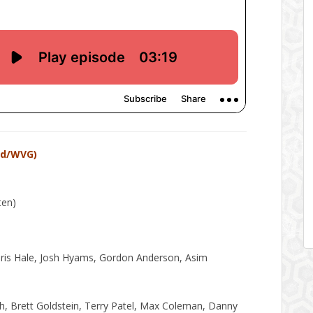
nd/WVG)
ten)
hris Hale, Josh Hyams, Gordon Anderson, Asim
th, Brett Goldstein, Terry Patel, Max Coleman, Danny