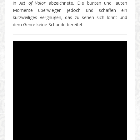
in
Act of Valor
abzeichnete. Die bunten und lauten
Momente überwiegen jedoch und schaffen ein
kurzweiliges Vergnügen, das zu sehen sich lohnt und
dem Genre keine Schande bereitet.