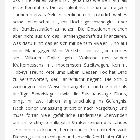
das Erbe seines Vaters ist, genau so wie sein Ruf als
guter Rennfahrer. Dieses Talent nutzt er um bei illegalen
Turnieren etwas Geld zu verdienen und natürlich weil es
seine Leidenschaft ist, mit Höchstgeschwindigkeit über
die Bundesstraßen zu heizen. Die Dotationen reichen
aber nicht aus um das Familiengeschäft zu finanzieren,
was dazu führt das er sich mit seinem Rivalen Dino auf
einen Mann-gegen-Mann-Wettstreit einlässt, bei dem es
um Millionen Dollar geht. Während des wilden
Kräftemessens mit modernsten Streitwagen, kommt
Tobeys Freund Pete ums Leben. Dessen Tod hat Dino
zu verantworten, der Fahrerflucht begeht. Die Schuld
wird ungerechter Weise ihm angelastet und die mehr als
dürftige Beweislage sowie die Falschaussage Dinos,
bringt ihn zwei Jahren lang unschuldig ins Gefängnis.
Nach seiner Entlassung strebt er nach Vergeltung und
muss fortan viele gefährliche Hindernisse überwinden
um am wichtigsten illegalen Straßenrennen des Landes
teilnehmen zu können, bei dem auch Dino antreten wird.
Diesen gilt es zu schlagen und anschließend hinter Gitter