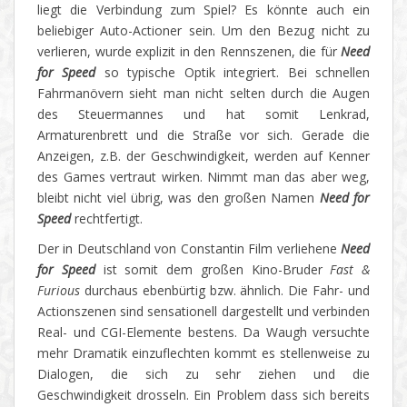
liegt die Verbindung zum Spiel? Es könnte auch ein
beliebiger Auto-Actioner sein. Um den Bezug nicht zu
verlieren, wurde explizit in den Rennszenen, die für
Need
for Speed
so typische Optik integriert. Bei schnellen
Fahrmanövern sieht man nicht selten durch die Augen
des Steuermannes und hat somit Lenkrad,
Armaturenbrett und die Straße vor sich. Gerade die
Anzeigen, z.B. der Geschwindigkeit, werden auf Kenner
des Games vertraut wirken. Nimmt man das aber weg,
bleibt nicht viel übrig, was den großen Namen
Need for
Speed
rechtfertigt.
Der in Deutschland von Constantin Film verliehene
Need
for Speed
ist somit dem großen Kino-Bruder
Fast &
Furious
durchaus ebenbürtig bzw. ähnlich. Die Fahr- und
Actionszenen sind sensationell dargestellt und verbinden
Real- und CGI-Elemente bestens. Da Waugh versuchte
mehr Dramatik einzuflechten kommt es stellenweise zu
Dialogen, die sich zu sehr ziehen und die
Geschwindigkeit drosseln. Ein Problem dass sich bereits