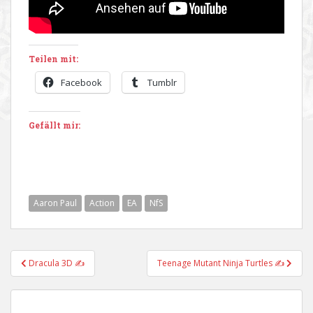
Teilen mit:
Facebook
Tumblr
Gefällt mir:
Aaron Paul
Action
EA
NfS
Beitragsnavigation
Dracula 3D ✍
Teenage Mutant Ninja Turtles ✍