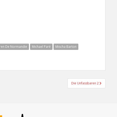
ren De Normandie
Michael Paré
Mischa Barton
Die Unfassbaren 2