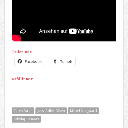
Teilen mit:
Facebook
Tumblr
Gefällt mir:
Fares Fares
Jussi Adler-Olsen
Mikkel Nørgaard
Nikolaj Lie Kaas