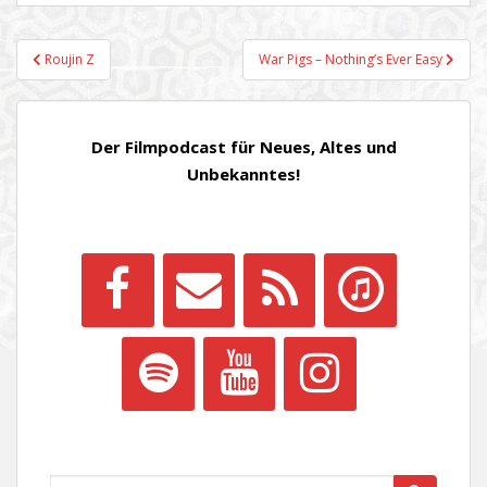
Beitragsnavigation
Roujin Z
War Pigs – Nothing’s Ever Easy
Der Filmpodcast für Neues, Altes und
Unbekanntes!
Suchen