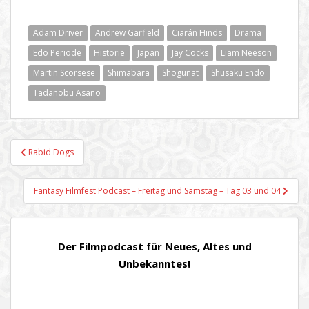
Adam Driver
Andrew Garfield
Ciarán Hinds
Drama
Edo Periode
Historie
Japan
Jay Cocks
Liam Neeson
Martin Scorsese
Shimabara
Shogunat
Shusaku Endo
Tadanobu Asano
Beitragsnavigation
Rabid Dogs
Fantasy Filmfest Podcast – Freitag und Samstag – Tag 03 und 04
Der Filmpodcast für Neues, Altes und
Unbekanntes!