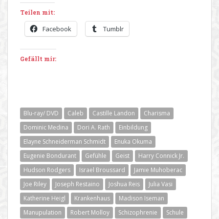
Teilen mit:
Facebook
Tumblr
Gefällt mir:
Blu-ray/ DVD
Caleb
Castille Landon
Charisma
Dominic Medina
Dori A. Rath
Einbildung
Elayne Schneiderman Schmidt
Enuka Okuma
Eugenie Bondurant
Gefühle
Geist
Harry Connick Jr.
Hudson Rodgers
Israel Broussard
Jamie Muhoberac
Joe Riley
Joseph Restaino
Joshua Reis
Julia Vasi
Katherine Heigl
Krankenhaus
Madison Iseman
Manupulation
Robert Molloy
Schizophrenie
Schule