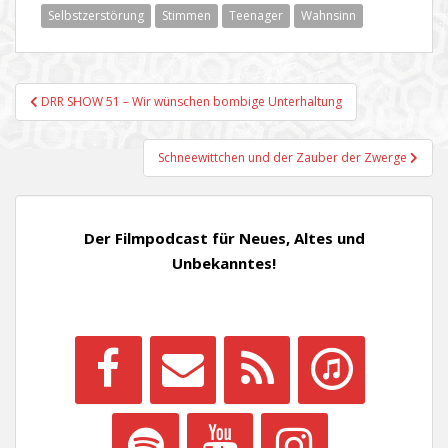
Selbstzerstörung
Stimmen
Teenager
Wahnsinn
Beitragsnavigation
DRR SHOW 51 – Wir wünschen bombige Unterhaltung
Schneewittchen und der Zauber der Zwerge
Der Filmpodcast für Neues, Altes und
Unbekanntes!