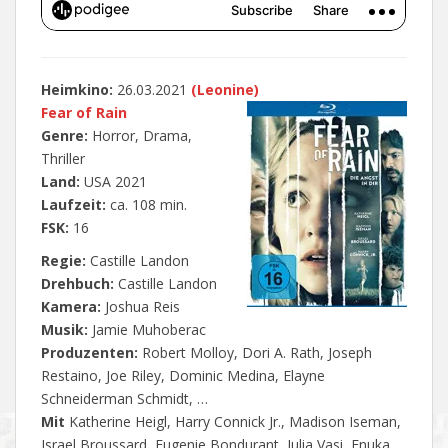
Heimkino:
26.03.2021
(Leonine)
Fear of Rain
Genre:
Horror, Drama,
Thriller
Land:
USA 2021
Laufzeit:
ca. 108 min.
FSK:
16
Regie:
Castille Landon
Drehbuch:
Castille Landon
Kamera:
Joshua Reis
Musik:
Jamie Muhoberac
Produzenten:
Robert Molloy, Dori A. Rath, Joseph
Restaino, Joe Riley, Dominic Medina, Elayne
Schneiderman Schmidt, …
Mit
Katherine Heigl, Harry Connick Jr., Madison Iseman,
Israel Broussard, Eugenie Bondurant, Julia Vasi, Enuka