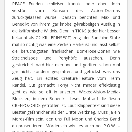
PEACE Frieden schließen konnte oder eher doch
verstört vom Konsum des Action-Dramas
zurückgelassen wurde. Danach berichten Max und
Benedikt von ihrem gar kribbelig-krabbeligen Ausflug in
die kalifornische Wildnis. Denn in TICKS (oder hier besser
bekannt als C2-KILLERINSECT) zeigt der Sunshine-State
mal so richtig was eine Zecken-Harke ist und lässt selbst
die berüchtigtsten fränkischen Borreliose-Zonen wie
Streichelzoos und Ponyhöfe aussehen. Denn
gestreichelt wird hier niemand und geritten schon mal
gar nicht, sondern gesplattert und getrickst was das
Zeug hält. Ein echtes Creature-Feature vom Herrn
Randel. Gut gemacht Tony! Nicht minder effektlastig
geht es wie so oft in unserem Wicked-Vision-Media-
Block zu, in dem Benedikt dieses Mal auf die fiesen
CREEPOZOIDS getroffen ist. Laut Klappentext sind diese
Biester gefährlicher als der Dritte Weltkrieg. Muss ja ein
Mords-Film sein, den uns Full Moon und Charles Band
da präsentieren. Mörderisch wird es auch bei P.O.W. –