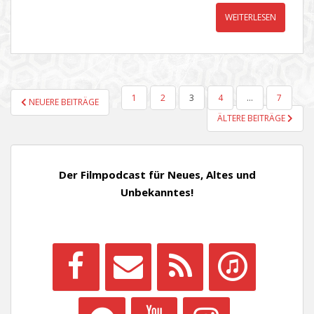
WEITERLESEN
SEITENNUMMERIERUNG
1
2
3
4
…
7
NEUERE BEITRÄGE
DER
ÄLTERE BEITRÄGE
BEITRÄGE
Der Filmpodcast für Neues, Altes und
Unbekanntes!