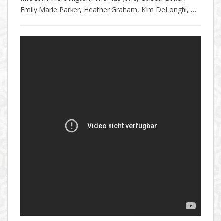
Emily Marie Parker, Heather Graham, KIm DeLonghi, …