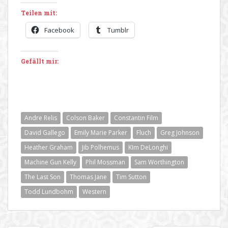
Teilen mit:
Facebook
Tumblr
Gefällt mir:
Andre Relis
Colson Baker
Constantin Film
David Gallego
Emily Marie Parker
Fluch
Greg Johnson
Heather Graham
Jib Polhemus
KIm DeLonghi
Machine Gun Kelly
Phil Mossman
Sam Worthington
The Last Son
Thomas Jane
Tim Sutton
Todd Lundbohm
Western