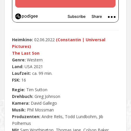
Heimkino:
02.06.2022
‎
(
Constantin | Universal
Pictures
)
The Last Son
Genre:
Western
Land:
USA 2021
Laufzeit:
ca. 99 min.
FSK:
16
Regie:
Tim Sutton
Drehbuch:
Greg Johnson
Kamera:
David Gallego
Musik:
Phil Mossman
Produzenten:
Andre Relis, Todd Lundbohm, Jib
Polhemus
Mit
Sam Worthington, Thomas Jane, Colson Baker,