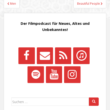
Beitragsnavigation
Men
Beautiful People
Der Filmpodcast für Neues, Altes und
Unbekanntes!
Suchen
nach: