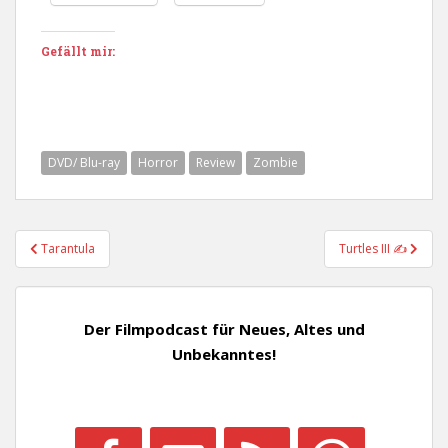
Gefällt mir:
DVD/ Blu-ray
Horror
Review
Zombie
Beitragsnavigation
Tarantula
Turtles III ✍
Der Filmpodcast für Neues, Altes und
Unbekanntes!