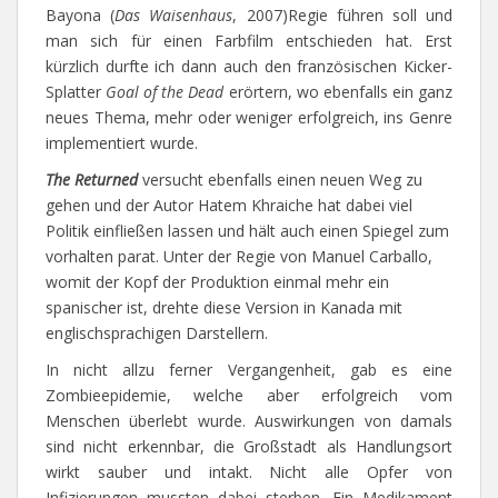
Bayona (
Das Waisenhaus
, 2007)Regie führen soll und
man sich für einen Farbfilm entschieden hat. Erst
kürzlich durfte ich dann auch den französischen Kicker-
Splatter
Goal of the Dead
erörtern, wo ebenfalls ein ganz
neues Thema, mehr oder weniger erfolgreich, ins Genre
implementiert wurde.
The Returned
versucht ebenfalls einen neuen Weg zu
gehen und der Autor Hatem Khraiche hat dabei viel
Politik einfließen lassen und hält auch einen Spiegel zum
vorhalten parat. Unter der Regie von Manuel Carballo,
womit der Kopf der Produktion einmal mehr ein
spanischer ist, drehte diese Version in Kanada mit
englischsprachigen Darstellern.
In nicht allzu ferner Vergangenheit, gab es eine
Zombieepidemie, welche aber erfolgreich vom
Menschen überlebt wurde. Auswirkungen von damals
sind nicht erkennbar, die Großstadt als Handlungsort
wirkt sauber und intakt. Nicht alle Opfer von
Infizierungen mussten dabei sterben. Ein Medikament