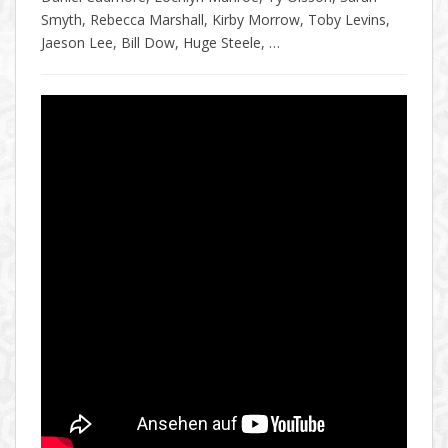
Smyth, Rebecca Marshall, Kirby Morrow, Toby Levins,
Jaeson Lee, Bill Dow, Huge Steele, …