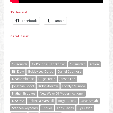
Teilen mit:
Facebook
Tumblr
Gefällt mir:
12 Rounds
12 Rounds 3: Lockdown
12 Runden
Action
Bill Dow
Bobby Lee Darby
Daniel Cudmore
Dean Ambrose
Huge Steele
Jaeson Lee
Jonathan Good
Kirby Morrow
Lochlyn Munroe
Nathan Brookes
New Wave Of Modern Actioner
NWOMA
Rebecca Marshall
Roger Cross
Sarah Smyth
Stephen Reynolds
Thriller
Toby Levins
Ty Olsson