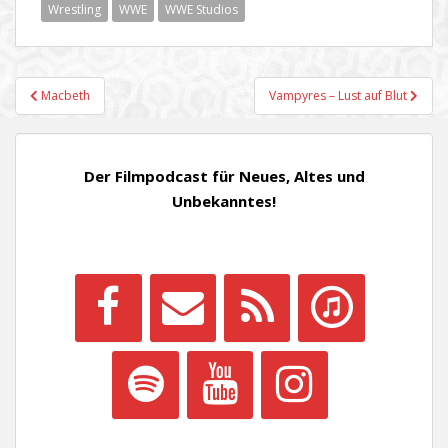
Wrestling
WWE
WWE Studios
Beitragsnavigation
Macbeth
Vampyres – Lust auf Blut
Der Filmpodcast für Neues, Altes und
Unbekanntes!