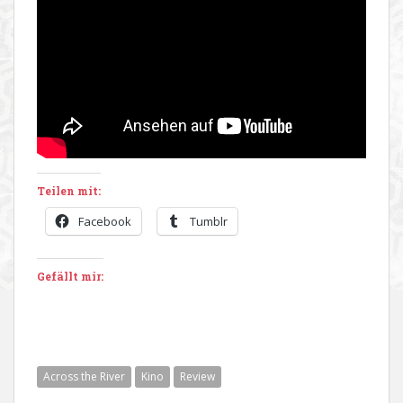
Teilen mit:
Facebook
Tumblr
Gefällt mir:
Across the River
Kino
Review