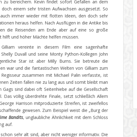
zu bereichern. Kevin findet sofort Gefallen an dem
se doch einem sehr tristen Aufwachsen ausgesetzt. So
 auch immer wieder mit flotten Ideen, den doch sehr
uationen heraus helfen. Nach Ausflügen in die Antike bis
den die Reisenden am Ende aber auf eine so große
cht hilft und höher Mächte helfen müssen.
 Gilliam vereinte in diesem Film eine sagenhafte
, Shelly Duvall und seine Monty Python-Kollegen John
ntliche Star ist aber Milly Burns. Sie betreute die
hen war und die fantastischen Welten von Gilliam zum
Regisseur zusammen mit Michael Palin verfasste, ist
nen Zeiten fallen nie zu lang aus und somit bleibt man
 Gags sind dabei oft Seitenhiebe auf die Gesellschaft
Das völlig überdrehte Finale, setzt schließlich Allem
eorge Harrison mitproduzierte Streifen, ist zweifellos
mschaffende gewesen. Zum Beispiel weist die „Burg der
ime Bandits
, unglaubliche Ähnlichkeit mit dem Schloss
ng auf.
chon sehr alt sind, aber nicht weniger informativ. Die