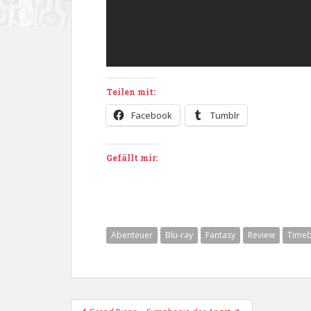
Teilen mit:
Facebook
Tumblr
Gefällt mir:
Abenteuer
Blu-ray
Fantasy
Review
Timeb
Beitragsnavigation