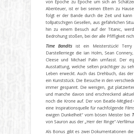
von Epoche zu Epoche um sich an Schätzen 
Abenteuer, ist er bei seinen Eltern zu Hau
folgt er der Bande durch die Zeit und kann
tollpatschigen Gesellen, aus gefährlichen Sit
hin zu einem Besuch auf der Titanic, wer
Bedrohung stoßen, bei der alle Pfiffigkeit ni
Time Bandits
ist ein Meisterstück! Terry
Darstellerriege die Ian Holm, Sean Connery
Cleese und Michael Palin umfasst. Der eige
Ausstattung, welche selten prächtiger zu se
Leben erweckt. Auch das Drehbuch, das der 
ein Kunststück. Die Besuche in den verschiede
immer gespannt. Die wenigen, gut platzierten
und manche davon sind erschreckend aktuell. 
noch die Krone auf. Der von Beatle-Mitglied G
eine Inspirationsquelle für nachfolgende Fil
ewigen Dunkelheit“ vom bösen Meister bei
T
von Sauron aus der „Herr der Ringe“-Verfilmu
Als Bonus gibt es zwei Dokumentationen die s