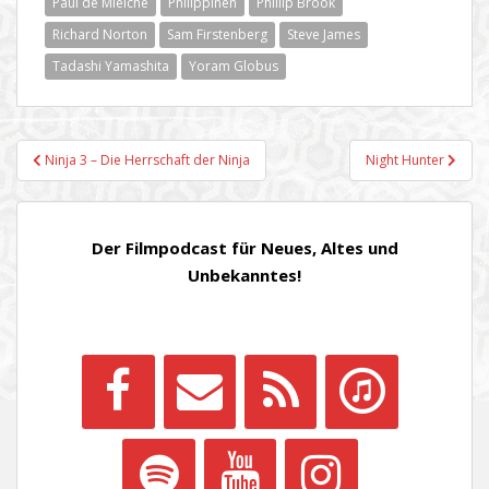
Paul de Mielche
Philippinen
Phillip Brook
Richard Norton
Sam Firstenberg
Steve James
Tadashi Yamashita
Yoram Globus
Beitragsnavigation
Ninja 3 – Die Herrschaft der Ninja
Night Hunter
Der Filmpodcast für Neues, Altes und
Unbekanntes!