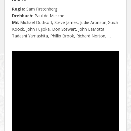
Regie:
Sam Firstenberg
Drehbuch:
Paul de Mielche
Mit
Michael Dudikoff, Steve James, Judie Aronson,Guich
Koock, John Fujioka, Don Stewart, John LaMotta,
Tadashi Yamashita, Phillip Brook, Richard Norton, …