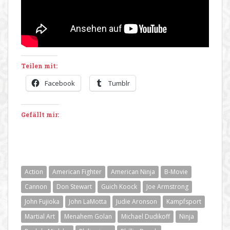
Teilen mit:
Facebook
Tumblr
Gefällt mir:
Action
American Fighter
American Ninja
B-Movie
Cannon
Don Stewart
Guich Koock
Joe Armstrong
John Fujioka
John LaMotta
Judie Aronson
Kampfsport
Martial Art
Menahem Golan
Michael Dudikoff
Ninja