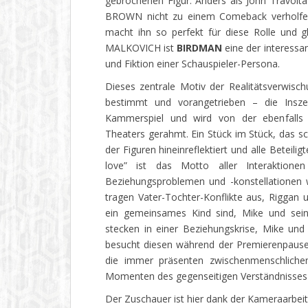
gebrochenen Figur: Anders als John Travolta
BROWN nicht zu einem Comeback verholfen 
macht ihn so perfekt für diese Rolle und 
MALKOVICH ist
BIRDMAN
eine der interessa
und Fiktion einer Schauspieler-Persona.
Dieses zentrale Motiv der Realitätsverwisc
bestimmt und vorangetrieben – die Inszen
Kammerspiel und wird von der ebenfalls 
Theaters gerahmt. Ein Stück im Stück, das sc
der Figuren hineinreflektiert und alle Beteil
love” ist das Motto aller Interaktione
Beziehungsproblemen und -konstellationen
tragen Vater-Tochter-Konflikte aus, Riggan u
ein gemeinsames Kind sind, Mike und seine
stecken in einer Beziehungskrise, Mike un
besucht diesen während der Premierenpause,
die immer präsenten zwischenmenschlich
Momenten des gegenseitigen Verständnisses
Der Zuschauer ist hier dank der Kameraarbe