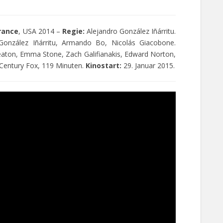
rance
, USA 2014 –
Regie:
Alejandro González Iñárritu.
 González Iñárritu, Armando Bo, Nicolás Giacobone.
aton, Emma Stone, Zach Galifianakis, Edward Norton,
Century Fox, 119 Minuten.
Kinostart:
29. Januar 2015.