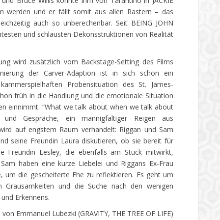
 und Bruce Willis konnte ihm von Tarantino in JACKIE
werden und er fällt somit aus allen Rastern – das
gleichzeitig auch so unberechenbar. Seit BEING JOHN
ntesten und schlausten Dekonsstruktionen von Realität
hung wird zusätzlich vom Backstage-Setting des Films
ierung der Carver-Adaption ist in sich schon ein
kammerspielhaften Probensituation des St. James-
hon früh in die Handlung und die emotionale Situation
igten einnimmt. “What we talk about when we talk about
n und Gespräche, ein mannigfaltiger Reigen aus
 wird auf engstem Raum verhandelt: Riggan und Sam
nd seine Freundin Laura diskutieren, ob sie bereit für
 Freundin Lesley, die ebenfalls am Stück mitwirkt,
d Sam haben eine kurze Liebelei und Riggans Ex-Frau
 um die gescheiterte Ehe zu reflektieren. Es geht um
en Grausamkeiten und die Suche nach den wenigen
 und Erkennens.
it von Emmanuel Lubezki (GRAVITY, THE TREE OF LIFE)