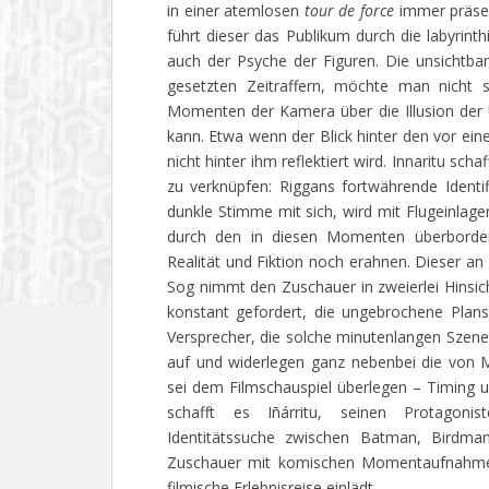
in einer atemlosen
tour de force
immer präsen
führt dieser das Publikum durch die labyrin
auch der Psyche der Figuren. Die unsichtbar
gesetzten Zeitraffern, möchte man nicht se
Momenten der Kamera über die Illusion der 
kann. Etwa wenn der Blick hinter den vor ei
nicht hinter ihm reflektiert wird. Innaritu sc
zu verknüpfen: Riggans fortwährende Identif
dunkle Stimme mit sich, wird mit Flugeinlag
durch den in diesen Momenten überborden
Realität und Fiktion noch erahnen. Dieser an
Sog nimmt den Zuschauer in zweierlei Hinsich
konstant gefordert, die ungebrochene Plan
Versprecher, die solche minutenlangen Szenen
auf und widerlegen ganz nebenbei die von M
sei dem Filmschauspiel überlegen – Timing 
schafft es Iñárritu, seinen Protagoni
Identitätssuche zwischen Batman, Birdman
Zuschauer mit komischen Momentaufnahmen
filmische Erlebnisreise einlädt.