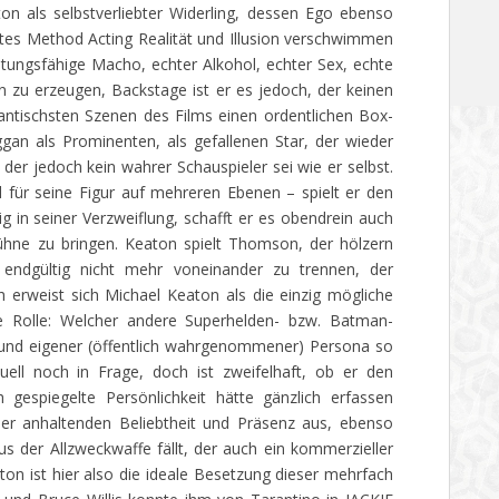
on als selbstverliebter Widerling, dessen Ego ebenso
btes Method Acting Realität und Illusion verschwimmen
istungsfähige Macho, echter Alkohol, echter Sex, echte
n zu erzeugen, Backstage ist er es jedoch, der keinen
antischsten Szenen des Films einen ordentlichen Box-
ggan als Prominenten, als gefallenen Star, der wieder
er jedoch kein wahrer Schauspieler sei wie er selbst.
d für seine Figur auf mehreren Ebenen – spielt er den
 in seiner Verzweiflung, schafft er es obendrein auch
bühne zu bringen. Keaton spielt Thomson, der hölzern
d endgültig nicht mehr voneinander zu trennen, der
h erweist sich Michael Keaton als die einzig mögliche
e Rolle: Welcher andere Superhelden- bzw. Batman-
e und eigener (öffentlich wahrgenommener) Persona so
ell noch in Frage, doch ist zweifelhaft, ob er den
 gespiegelte Persönlichkeit hätte gänzlich erfassen
ner anhaltenden Beliebtheit und Präsenz aus, ebenso
us der Allzweckwaffe fällt, der auch ein kommerzieller
n ist hier also die ideale Besetzung dieser mehrfach