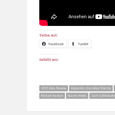
Teilen mit:
Facebook
Tumblr
Gefällt mir:
2015 Kino Review
Alejandro González Iñárritu
Michael Keaton
Naomi Watts
Zach Galifianaki