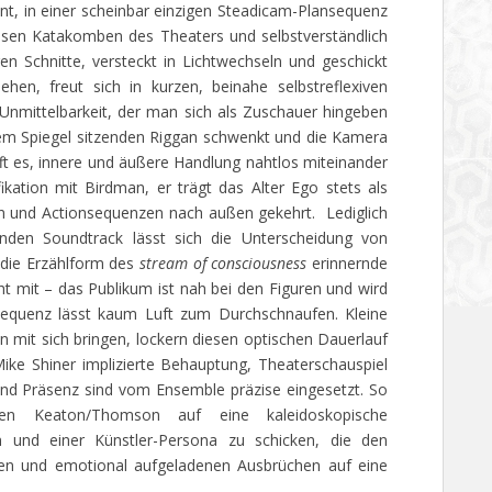
t, in einer scheinbar einzigen Steadicam-Plansequenz
thisen Katakomben des Theaters und selbstverständlich
en Schnitte, versteckt in Lichtwechseln und geschickt
hen, freut sich in kurzen, beinahe selbstreflexiven
Unmittelbarkeit, der man sich als Zuschauer hingeben
nem Spiegel sitzenden Riggan schwenkt und die Kamera
hafft es, innere und äußere Handlung nahtlos miteinander
ikation mit Birdman, er trägt das Alter Ego stets als
en und Actionsequenzen nach außen gekehrt. Lediglich
den Soundtrack lässt sich die Unterscheidung von
 die Erzählform des
stream of consciousness
erinnernde
t mit – das Publikum ist nah bei den Figuren und wird
sequenz lässt kaum Luft zum Durchschnaufen. Kleine
 mit sich bringen, lockern diesen optischen Dauerlauf
ike Shiner implizierte Behauptung, Theaterschauspiel
und Präsenz sind vom Ensemble präzise eingesetzt. So
sten Keaton/Thomson auf eine kaleidoskopische
 und einer Künstler-Persona zu schicken, die den
 und emotional aufgeladenen Ausbrüchen auf eine