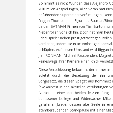
So nimmt es nicht Wunder, dass Alejandro Go
kulturellen Anspielungen, allen voran natürlich
anführenden Superheldenverfilmungen. Denn 
Riggan Thomson, die Figur des Batman/Birdma
beiden BATMAN-Filmen von Tim Burton nur n
Nebenrollen vor sich hin. Doch hat man heute 
Schauspieler neben prestigeträchtigen Rolle
verdienen, indem sie in actionlastigen Specia
schlüpfen. Auf diesen Umstand wird Riggan 
Jrs. IRONMAN, Michael Fassbenders Magneto –
keineswegs ihrer Karriere einen Knick versetzt
Diese Verschiebung bekommt der immer in d
zuletzt durch die Besetzung der ihn u
vorgesetzt, die diesen Spagat aus Kommerz
love interest
in den aktuellen Verfilmungen 
Norton – einer der beiden letzten “ungla
besessener Kollege und Widersacher Mike Shi
gefallener Junkie, dessen alte Seele in e
atemberaubenden Standpauke mit einer Misch