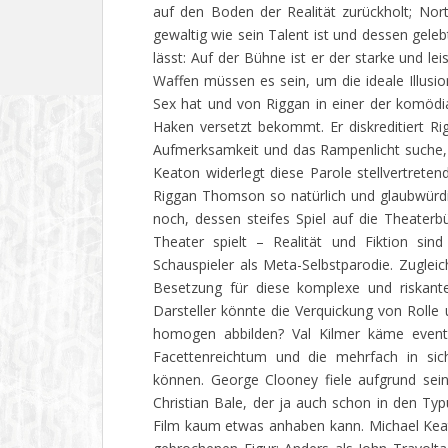
auf den Boden der Realität zurückholt; Nort
gewaltig wie sein Talent ist und dessen gele
lässt: Auf der Bühne ist er der starke und le
Waffen müssen es sein, um die ideale Illusio
Sex hat und von Riggan in einer der komödi
Haken versetzt bekommt. Er diskreditiert Ri
Aufmerksamkeit und das Rampenlicht suche, d
Keaton widerlegt diese Parole stellvertreten
Riggan Thomson so natürlich und glaubwürdig
noch, dessen steifes Spiel auf die Theater
Theater spielt – Realität und Fiktion sin
Schauspieler als Meta-Selbstparodie. Zugleic
Besetzung für diese komplexe und riskant
Darsteller könnte die Verquickung von Roll
homogen abbilden? Val Kilmer käme eventu
Facettenreichtum und die mehrfach in sich
können. George Clooney fiele aufgrund sei
Christian Bale, der ja auch schon in den Typ
Film kaum etwas anhaben kann. Michael Keato