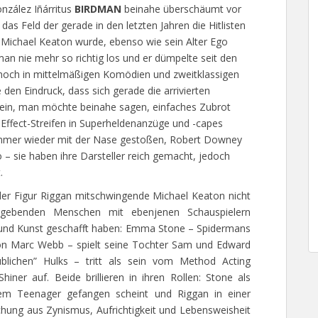
nzález Iñárritus
BIRDMAN
beinahe überschäumt vor
 das Feld der gerade in den letzten Jahren die Hitlisten
Michael Keaton wurde, ebenso wie sein Alter Ego
n nie mehr so richtig los und er dümpelte seit den
och in mittelmäßigen Komödien und zweitklassigen
den Eindruck, dass sich gerade die arrivierten
n ein, man möchte beinahe sagen, einfaches Zubrot
l-Effect-Streifen in Superheldenanzüge und -capes
immer wieder mit der Nase gestoßen, Robert Downey
 sie haben ihre Darsteller reich gemacht, jedoch
.
er Figur Riggan mitschwingende Michael Keaton nicht
mgebenden Menschen mit ebenjenen Schauspielern
 und Kunst geschafft haben: Emma Stone – Spidermans
von Marc Webb – spielt seine Tochter Sam und Edward
ublichen” Hulks – tritt als sein vom Method Acting
ner auf. Beide brillieren in ihren Rollen: Stone als
inem Teenager gefangen scheint und Riggan in einer
ung aus Zynismus, Aufrichtigkeit und Lebensweisheit