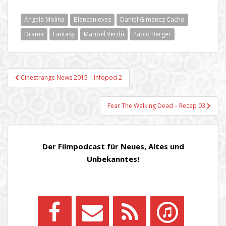
Ángela Molina
Blancanieves
Daniel Giménez Cacho
Drama
Fantasy
Maribel Verdú
Pablo Berger
Beitragsnavigation
Cinestrange News 2015 – Infopod 2
Fear The Walking Dead – Recap 03
Der Filmpodcast für Neues, Altes und
Unbekanntes!