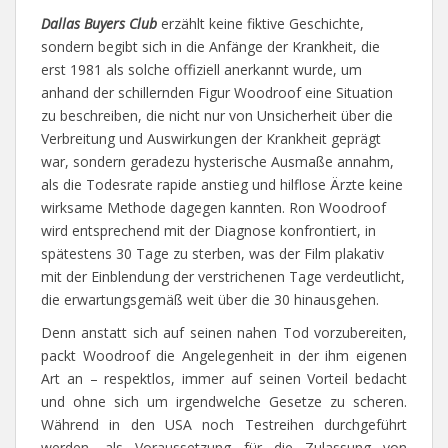
Dallas Buyers Club
erzählt keine fiktive Geschichte,
sondern begibt sich in die Anfänge der Krankheit, die
erst 1981 als solche offiziell anerkannt wurde, um
anhand der schillernden Figur Woodroof eine Situation
zu beschreiben, die nicht nur von Unsicherheit über die
Verbreitung und Auswirkungen der Krankheit geprägt
war, sondern geradezu hysterische Ausmaße annahm,
als die Todesrate rapide anstieg und hilflose Ärzte keine
wirksame Methode dagegen kannten. Ron Woodroof
wird entsprechend mit der Diagnose konfrontiert, in
spätestens 30 Tage zu sterben, was der Film plakativ
mit der Einblendung der verstrichenen Tage verdeutlicht,
die erwartungsgemäß weit über die 30 hinausgehen.
Denn anstatt sich auf seinen nahen Tod vorzubereiten,
packt Woodroof die Angelegenheit in der ihm eigenen
Art an – respektlos, immer auf seinen Vorteil bedacht
und ohne sich um irgendwelche Gesetze zu scheren.
Während in den USA noch Testreihen durchgeführt
werden, als Voraussetzung für die Zulassung von