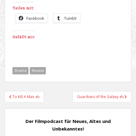
Teilen mit:
Facebook
Tumblr
Gefällt mir:
Drama
Review
Beitragsnavigation
To Kill A Man ✍
Guardians of the Galaxy ✍
Der Filmpodcast für Neues, Altes und
Unbekanntes!