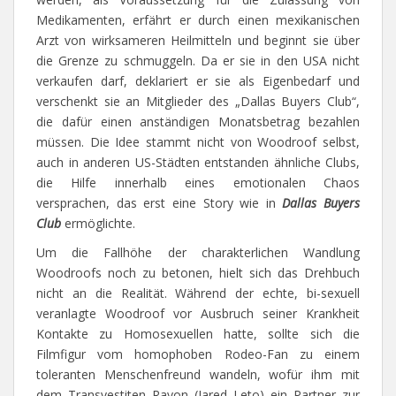
Medikamenten, erfährt er durch einen mexikanischen
Arzt von wirksameren Heilmitteln und beginnt sie über
die Grenze zu schmuggeln. Da er sie in den USA nicht
verkaufen darf, deklariert er sie als Eigenbedarf und
verschenkt sie an Mitglieder des „Dallas Buyers Club“,
die dafür einen anständigen Monatsbetrag bezahlen
müssen. Die Idee stammt nicht von Woodroof selbst,
auch in anderen US-Städten entstanden ähnliche Clubs,
die Hilfe innerhalb eines emotionalen Chaos
versprachen, das erst eine Story wie in
Dallas Buyers
Club
ermöglichte.
Um die Fallhöhe der charakterlichen Wandlung
Woodroofs noch zu betonen, hielt sich das Drehbuch
nicht an die Realität. Während der echte, bi-sexuell
veranlagte Woodroof vor Ausbruch seiner Krankheit
Kontakte zu Homosexuellen hatte, sollte sich die
Filmfigur vom homophoben Rodeo-Fan zu einem
toleranten Menschenfreund wandeln, wofür ihm mit
dem Transvestiten Rayon (Jared Leto) ein Partner zur