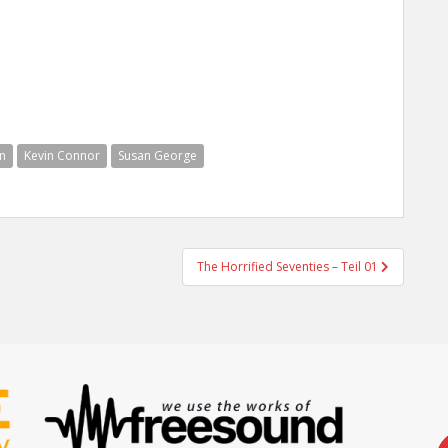
n
Kevin Connor
Susan George
The Horrified Seventies – Teil 01