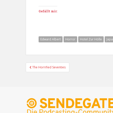
Gefällt mir:
Edward Albert
Horror
Hotel Zur Hölle
Japa
Beitragsnavigation
The Horrified Seventies