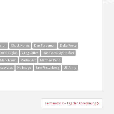
nnon
Chuck Norris
Dan Turgeman
Delta Force
Eric Douglas
Greg Latter
Hana Azoulay Hasfari
Mark Ivanir
Martial Art
Matthew Penn
assavetes
Nu Image
Sam Firstenberg
US-Army
Terminator 2 – Tag der Abrechnung