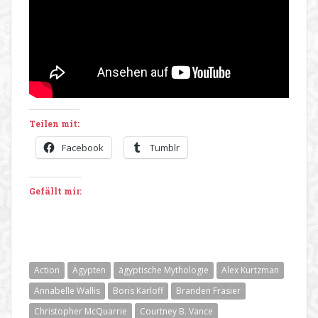
Teilen mit:
Facebook
Tumblr
Gefällt mir:
Action
Ägypten
ägyptische Mythologie
Alex Kurtzman
Annabelle Wallis
Boris Karloff
Branden Frasier
Christopher McQuarrie
Courtney B. Vance