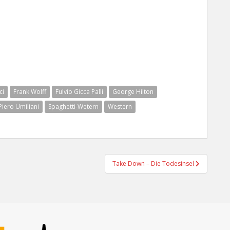
ci
Frank Wolff
Fulvio Gicca Palli
George Hilton
Piero Umiliani
Spaghetti-Wetern
Western
Take Down – Die Todesinsel