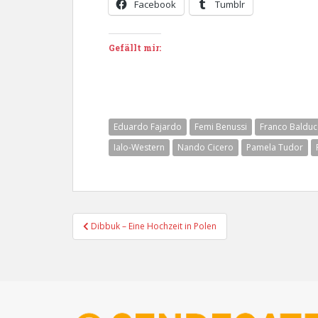
Facebook
Tumblr
Gefällt mir:
Eduardo Fajardo
Femi Benussi
Franco Balduc
Ialo-Western
Nando Cicero
Pamela Tudor
Beitragsnavigation
Dibbuk – Eine Hochzeit in Polen