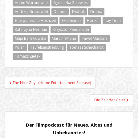
Adam Woronowicz
Agnieszka Zulewska
Andrzej Grabowski
Demon
Dibbuk
Drama
Eine polnische Hochzeit
Exorzismus
Horror
Itay Tiran
Katarzyna Herman
Krzysztof Penderecki
Maja Barelkowska
Marcin Wrona
Pawel Maslona
Polen
Teufelsaustreibung
Tomasz Schuchardt
Tomasz Zietek
Beitragsnavigation
The Nice Guys (Home Entertainment Release)
Die Zeit der Geier
Der Filmpodcast für Neues, Altes und
Unbekanntes!