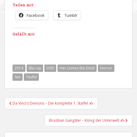
Teilen mit:
Facebook
Tumblr
Gefällt mir:
2014
Blu-ray
DVD
Her comes the Devil
Horror
Sex
Teufel
Beitragsnavigation
Da Vinci’s Demons – Die komplette 1. Staffel ✍
Brazilian Gangster – König der Unterwelt ✍