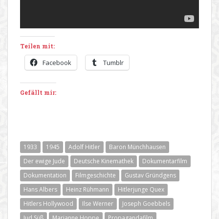
Teilen mit:
Facebook
Tumblr
Gefällt mir:
1933
1945
Adolf Hitler
Baron Münchhausen
Der ewige Jude
Deutsche Kinemathek
Dokumentarfilm
Dokumentation
Filmgeschichte
Gustav Gründgens
Hans Albers
Heinz Rühmann
Hitlerjunge Quex
Hitlers Hollywood
Ilse Werner
Joseph Goebbels
Jud Süß
Marianne Hoppe
Propagandafilm