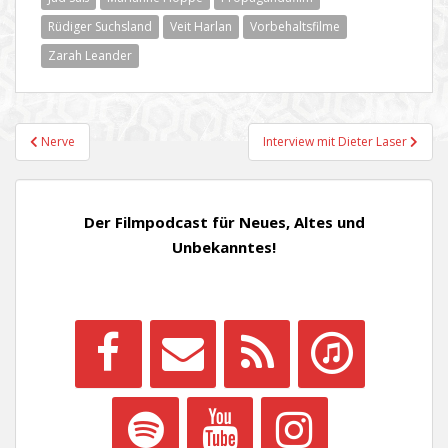
Rüdiger Suchsland
Veit Harlan
Vorbehaltsfilme
Zarah Leander
Beitragsnavigation
Nerve
Interview mit Dieter Laser
Der Filmpodcast für Neues, Altes und
Unbekanntes!