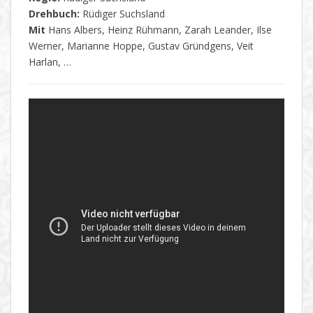
Drehbuch:
Rüdiger Suchsland
Mit
Hans Albers, Heinz Rühmann, Zarah Leander, Ilse
Werner, Marianne Hoppe, Gustav Gründgens, Veit
Harlan, …