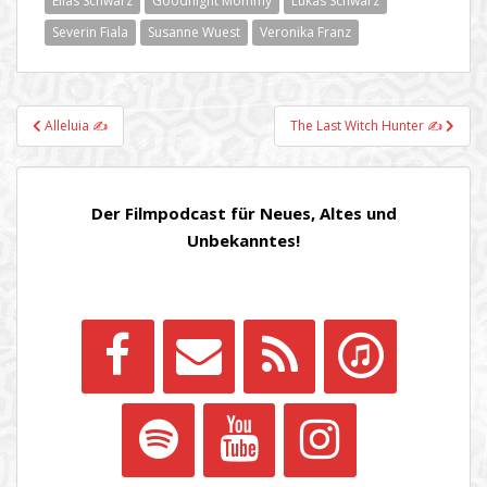
Elias Schwarz
Goodnight Mommy
Lukas Schwarz
Severin Fiala
Susanne Wuest
Veronika Franz
Beitragsnavigation
Alleluia ✍
The Last Witch Hunter ✍
Der Filmpodcast für Neues, Altes und
Unbekanntes!