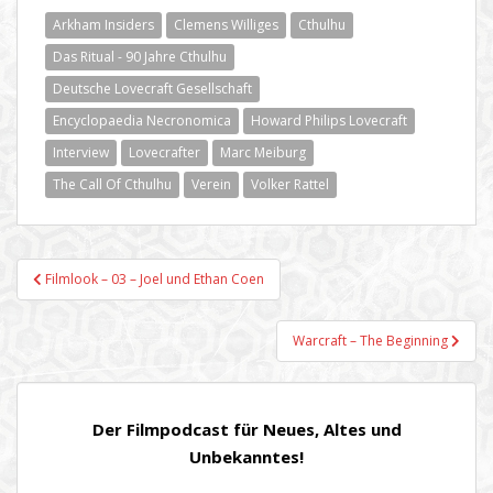
Arkham Insiders
Clemens Williges
Cthulhu
Das Ritual - 90 Jahre Cthulhu
Deutsche Lovecraft Gesellschaft
Encyclopaedia Necronomica
Howard Philips Lovecraft
Interview
Lovecrafter
Marc Meiburg
The Call Of Cthulhu
Verein
Volker Rattel
Beitragsnavigation
Filmlook – 03 – Joel und Ethan Coen
Warcraft – The Beginning
Der Filmpodcast für Neues, Altes und
Unbekanntes!