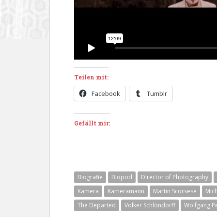
Teilen mit:
Facebook
Tumblr
Gefällt mir:
Biografie
Biopod
Director of Photography
Kamera
Kameramann
Martin Scorsese
Mich
The Departed
Volker Schlöndorff
Wolfgang P