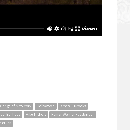
Gangs of New York
Hollywood
James L. Brooks
ael Ballhaus
Mike Nichols
Rainer Werner Fassbinder
etersen