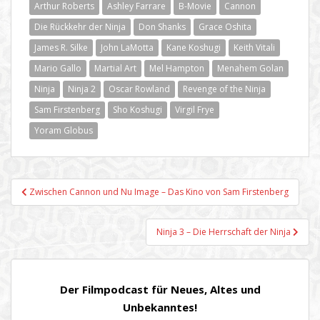
Arthur Roberts
Ashley Farrare
B-Movie
Cannon
Die Rückkehr der Ninja
Don Shanks
Grace Oshita
James R. Silke
John LaMotta
Kane Koshugi
Keith Vitali
Mario Gallo
Martial Art
Mel Hampton
Menahem Golan
Ninja
Ninja 2
Oscar Rowland
Revenge of the Ninja
Sam Firstenberg
Sho Koshugi
Virgil Frye
Yoram Globus
Beitragsnavigation
Zwischen Cannon und Nu Image – Das Kino von Sam Firstenberg
Ninja 3 – Die Herrschaft der Ninja
Der Filmpodcast für Neues, Altes und
Unbekanntes!