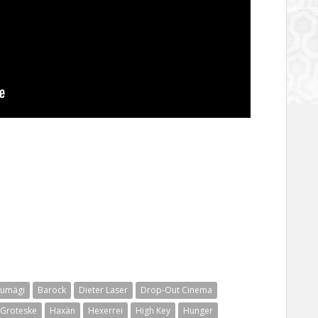
kumägi
Barock
Dieter Laser
Drop-Out Cinema
Groteske
Haxän
Hexerrei
High Key
Hunger