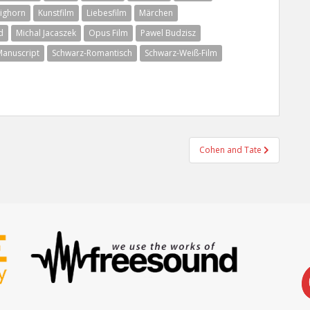
Eighorn
Kunstfilm
Liebesfilm
Märchen
d
Michal Jacaszek
Opus Film
Pawel Budzisz
Manuscript
Schwarz-Romantisch
Schwarz-Weiß-Film
Cohen and Tate