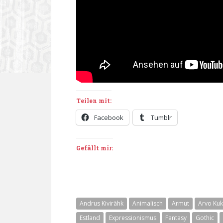
Teilen mit:
Facebook
Tumblr
Gefällt mir:
Andrus Kivirähk
Animalisch
Armut
Arvo Ku
Estland
Expressionismus
Fantasy
Gothic