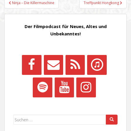
Beitragsnavigation
Ninja – Die Killermaschine
Treffpunkt Hongkong
Der Filmpodcast für Neues, Altes und
Unbekanntes!
Suchen
nach: