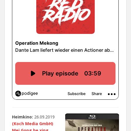
Heimkino:
26.09.2019
(Koch Media GmbH)
Mei Gong he xing