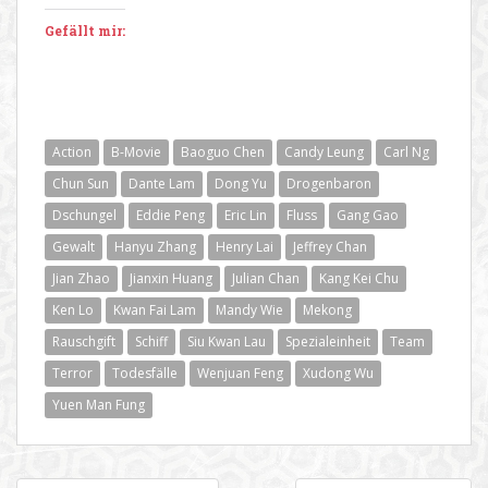
Gefällt mir:
Action
B-Movie
Baoguo Chen
Candy Leung
Carl Ng
Chun Sun
Dante Lam
Dong Yu
Drogenbaron
Dschungel
Eddie Peng
Eric Lin
Fluss
Gang Gao
Gewalt
Hanyu Zhang
Henry Lai
Jeffrey Chan
Jian Zhao
Jianxin Huang
Julian Chan
Kang Kei Chu
Ken Lo
Kwan Fai Lam
Mandy Wie
Mekong
Rauschgift
Schiff
Siu Kwan Lau
Spezialeinheit
Team
Terror
Todesfälle
Wenjuan Feng
Xudong Wu
Yuen Man Fung