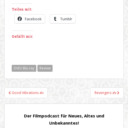
Teilen mit:
Facebook
Tumblr
Gefällt mir:
DVD/ Blu-ray
Review
Beitragsnavigation
Good Vibrations ✍
Revengers ✍
Der Filmpodcast für Neues, Altes und
Unbekanntes!