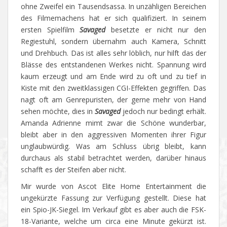
ohne Zweifel ein Tausendsassa. In unzähligen Bereichen
des Filmemachens hat er sich qualifiziert. In seinem
ersten Spielfilm
Savaged
besetzte er nicht nur den
Regiestuhl, sondern übernahm auch Kamera, Schnitt
und Drehbuch. Das ist alles sehr löblich, nur hilft das der
Blässe des entstandenen Werkes nicht. Spannung wird
kaum erzeugt und am Ende wird zu oft und zu tief in
Kiste mit den zweitklassigen CGI-Effekten gegriffen. Das
nagt oft am Genrepuristen, der gerne mehr von Hand
sehen möchte, dies in
Savaged
jedoch nur bedingt erhält.
Amanda Adrienne mimt zwar die Schöne wunderbar,
bleibt aber in den aggressiven Momenten ihrer Figur
unglaubwürdig. Was am Schluss übrig bleibt, kann
durchaus als stabil betrachtet werden, darüber hinaus
schafft es der Steifen aber nicht.
Mir wurde von Ascot Elite Home Entertainment die
ungekürzte Fassung zur Verfügung gestellt. Diese hat
ein Spio-JK-Siegel. Im Verkauf gibt es aber auch die FSK-
18-Variante, welche um circa eine Minute gekürzt ist.