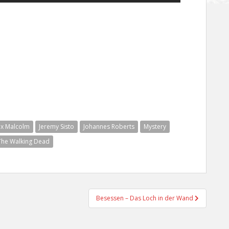
ax Malcolm
Jeremy Sisto
Johannes Roberts
Mystery
The Walking Dead
Besessen – Das Loch in der Wand