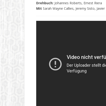
Drehbuch:
Johannes Roberts, Ernest Riera
Mit
Sarah Wayne Callies, Jeremy Sisto, Javier