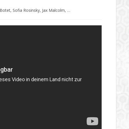
 Botet, Sofia Rosinsky, Jax Malcolm, …