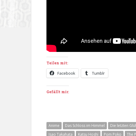
Teilen mit:
Facebook
Tumblr
Gefällt mir:
Anime
Das Schloss im Himmel
Die letzten G
Isao Takahata
Katsu Hoshi
Pom Poko
The 