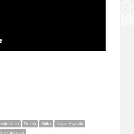
lühwürmchen
Drama
Ghibli
Hayao Miyazaki
Ping-Pong Club