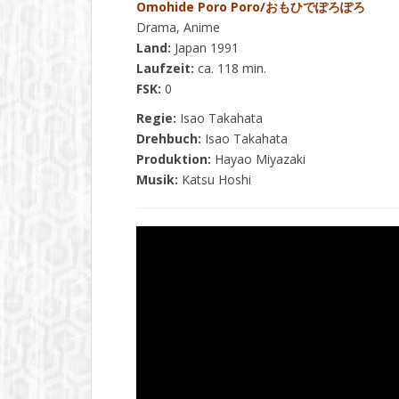
Omohide Poro Poro/おもひでぽろぽろ
Drama, Anime
Land:
Japan 1991
Laufzeit:
ca. 118 min.
FSK:
0
Regie:
Isao Takahata
Drehbuch:
Isao Takahata
Produktion:
Hayao Miyazaki
Musik:
Katsu Hoshi