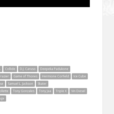
A
Collide
D.J. Caruso
Deepeka Padukone
Frazier
Game of Thones
Hermione Corfield
Ice Cube
se
Samuel L. Jackson
Skater
llette
Tony Gonzales
Tony Jaa
Triple X
Vin Diesel
age