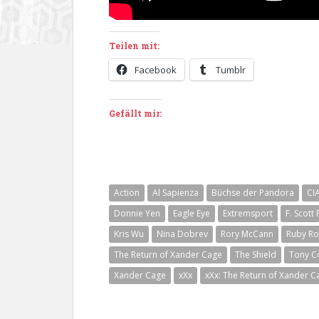
Teilen mit:
Facebook
Tumblr
Gefällt mir:
Action
Al Sapienza
Büchse der Pandora
CI
Donnie Yen
Eagle Eye
Extremsport
F. Scott 
Kris Wu
Nina Dobrev
Rory McCann
Ruby Ro
The Return of Xander Cage
The Shield
Tony Co
Xander Cage
xXx
xXx: The Return of Xander C