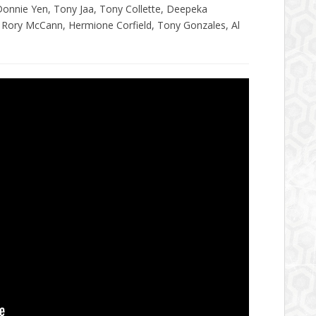
 Donnie Yen, Tony Jaa, Tony Collette, Deepeka
 Rory McCann, Hermione Corfield, Tony Gonzales, Al