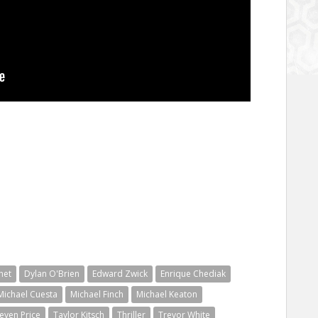
het
Dylan O'Brien
Edward Zwick
Enrique Chediak
Michael Cuesta
Michael Finch
Michael Keaton
teven Price
Taylor Kitsch
Thriller
Trevor White