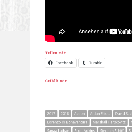
Teilen mit:
Facebook
Tumblr
Gefällt mir:
2017
2018
Action
Aidan Elliott
David Suc
Lorenzo di Bonaventura
Marshall Herskovitz
Sanaa Lathan
Scott Adkins
Stephen Schiff
S