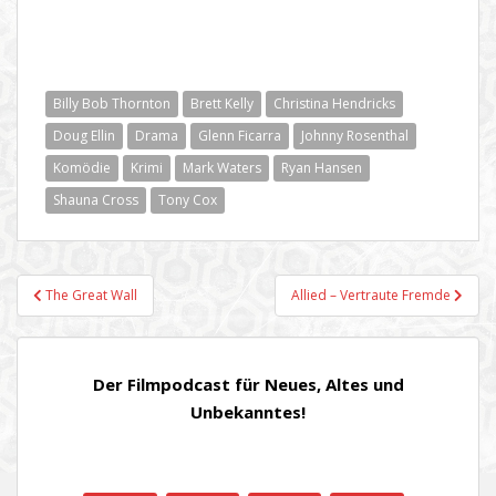
Billy Bob Thornton
Brett Kelly
Christina Hendricks
Doug Ellin
Drama
Glenn Ficarra
Johnny Rosenthal
Komödie
Krimi
Mark Waters
Ryan Hansen
Shauna Cross
Tony Cox
Beitragsnavigation
The Great Wall
Allied – Vertraute Fremde
Der Filmpodcast für Neues, Altes und
Unbekanntes!