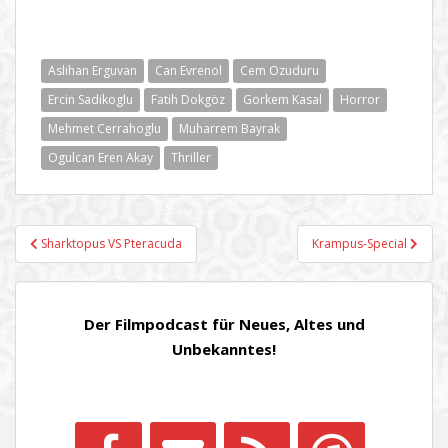
Aslihan Erguvan
Can Evrenol
Cem Ozuduru
Ercin Sadikoglu
Fatih Dokgöz
Gorkem Kasal
Horror
Mehmet Cerrahoglu
Muharrem Bayrak
Ogulcan Eren Akay
Thriller
Beitragsnavigation
Sharktopus VS Pteracuda
Krampus-Special
Der Filmpodcast für Neues, Altes und
Unbekanntes!