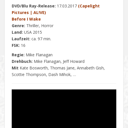
DVD/Blu Ray-Release:
17.03.2017
(Capelight
Pictures | AL!VE)
Before I Wake
Genre:
Thriller, Horror
Land:
USA 2015
Laufzeit:
ca. 97 min.
FSK:
16
Regie:
Mike Flanagan
Drehbuch:
Mike Flanagan, Jeff Howard
Mit
Kate Bosworth, Thomas Jane, Annabeth Gish,
Scottie Thompson, Dash Mihok, …