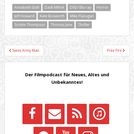
Annabeth Gish
Dash Mihok
DVD/ Blu-ray
Horror
Jeff Howard
Kate Bosworth
Mike Flanagan
Scottie Thompson
Thomas Jane
Thriller
Beitragsnavigation
Swiss Army Man
Free Fire
Der Filmpodcast für Neues, Altes und
Unbekanntes!