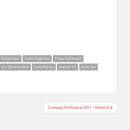
y Zulkarnaen
Frank Zagarino
Frans Tumbuam
Jon Stevens Alon
Kampfsport
Martial Art
Rony Sax
Cineways Filmfestival 2017 – Mittwoch