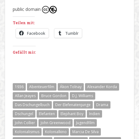
public domain
Teilen mit:
Facebook
Tumblr
Gefällt mir:
1936
Abenteuerfilm
Ákon Tolnay
Alexander Korda
Allan Jeayes
Bruce Gordon
D.J. Williams
Das Dschungelbuch
Der Elefenatenjunge
Drama
Dschungel
Elefanten
Elephant Boy
Indien
John Collier
John Greenwood
Jugendfilm
Kolonialismus
Kolonialkino
Marcia De Silva