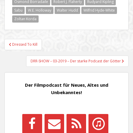
Osmond Borradaile
Robert J. Flaherty
Rudyard Kipling
Sabu
W.E. Holloway
Walter Hudd
Wilfrid Hyde-White
Zoltan Korda
Beitragsnavigation
Dressed To Kill
DRR-SHOW – 03-2019 – Der starke Podcast der Götter
Der Filmpodcast für Neues, Altes und
Unbekanntes!