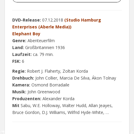
DVD-Release:
07.12.2018
(Studio Hamburg
Enterprises (Aberle Media))
Elephant Boy
Genre:
Abenteuerfilm
Land:
Großbritannien 1936
Laufzeit:
ca. 79 min.
FSK:
6
Regie:
Robert J. Flaherty, Zoltan Korda
Drehbuch:
John Collier, Marcia De Silva, Ákon Tolnay
Kamera:
Osmond Borradaile
Musik:
John Greenwood
Produzenten:
Alexander Korda
Mit
Sabu, W.E. Holloway, Walter Hudd, Allan Jeayes,
Bruce Gordon, D.J. Williams, Wilfrid Hyde-White, …