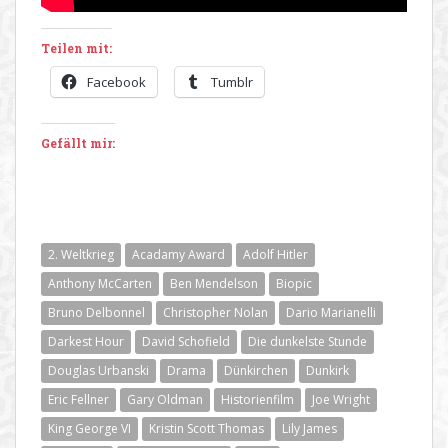
Teilen mit:
Facebook
Tumblr
Gefällt mir:
2. Weltkrieg
Acadamy Award
Adolf Hitler
Anthony McCarten
Ben Mendelson
Biopic
Bruno Delbonnel
Christopher Nolan
Dario Marianelli
Darkest Hour
David Schofield
Die dunkelste Stunde
Douglas Urbanski
Drama
Dünkirchen
Dunkirk
Eric Fellner
Gary Oldman
Historienfilm
Joe Wright
King George VI
Kristin Scott Thomas
Lily James