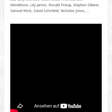
Mendelson, Lily James, Ronald Pickup, Stephen Dillane,
Samuel West, David Schofield, Nicholas Jones, …