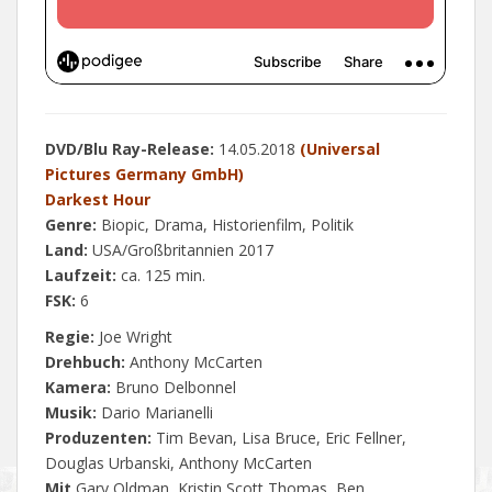
DVD/Blu Ray-Release:
14.05.2018
(Universal
Pictures Germany GmbH)
Darkest Hour
Genre:
Biopic, Drama, Historienfilm, Politik
Land:
USA/Großbritannien 2017
Laufzeit:
ca. 125 min.
FSK:
6
Regie:
Joe Wright
Drehbuch:
Anthony McCarten
Kamera:
Bruno Delbonnel
Musik:
Dario Marianelli
Produzenten:
Tim Bevan, Lisa Bruce, Eric Fellner,
Douglas Urbanski, Anthony McCarten
Mit
Gary Oldman, Kristin Scott Thomas, Ben