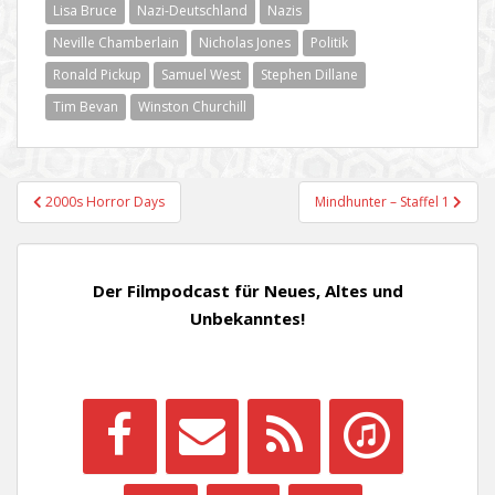
Lisa Bruce
Nazi-Deutschland
Nazis
Neville Chamberlain
Nicholas Jones
Politik
Ronald Pickup
Samuel West
Stephen Dillane
Tim Bevan
Winston Churchill
Beitragsnavigation
2000s Horror Days
Mindhunter – Staffel 1
Der Filmpodcast für Neues, Altes und
Unbekanntes!