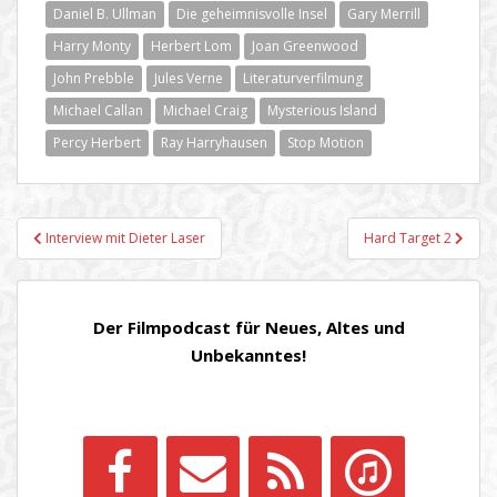
Daniel B. Ullman
Die geheimnisvolle Insel
Gary Merrill
Harry Monty
Herbert Lom
Joan Greenwood
John Prebble
Jules Verne
Literaturverfilmung
Michael Callan
Michael Craig
Mysterious Island
Percy Herbert
Ray Harryhausen
Stop Motion
Beitragsnavigation
Interview mit Dieter Laser
Hard Target 2
Der Filmpodcast für Neues, Altes und
Unbekanntes!