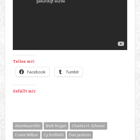
Teilen mit:
Facebook
Tumblr
Gefällt mir:
Abenteuerfilm
Beth Rogan
Charles H. Schneer
Crane Wilbur
Cy Endfield
Dan Jackson