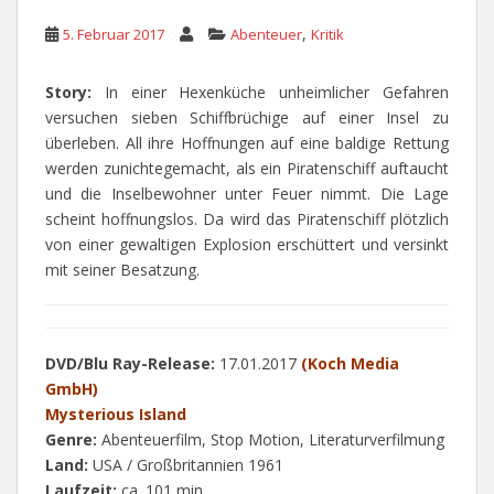
,
5. Februar 2017
Abenteuer
Kritik
Story:
In einer Hexenküche unheimlicher Gefahren
versuchen sieben Schiffbrüchige auf einer Insel zu
überleben. All ihre Hoffnungen auf eine baldige Rettung
werden zunichtegemacht, als ein Piratenschiff auftaucht
und die Inselbewohner unter Feuer nimmt. Die Lage
scheint hoffnungslos. Da wird das Piratenschiff plötzlich
von einer gewaltigen Explosion erschüttert und versinkt
mit seiner Besatzung.
DVD/Blu Ray-Release:
17.01.2017
(Koch Media
GmbH)
Mysterious Island
Genre:
Abenteuerfilm, Stop Motion, Literaturverfilmung
Land:
USA / Großbritannien 1961
Laufzeit:
ca. 101 min.