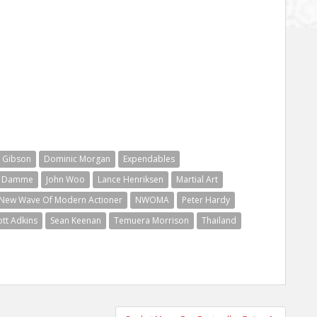
 Gibson
Dominic Morgan
Expendables
an Damme
John Woo
Lance Henriksen
Martial Art
New Wave Of Modern Actioner
NWOMA
Peter Hardy
ott Adkins
Sean Keenan
Temuera Morrison
Thailand