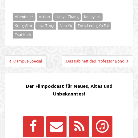
Abenteuer
Action
Hanyu Zhang
Kenny Lin
Kriegsfilm
Liya Tong
Nan Yu
Tony Leung Ka Fai
Tsui Hark
Beitragsnavigation
Krampus-Special
Das Kabinett des Professor Bondi
Der Filmpodcast für Neues, Altes und
Unbekanntes!