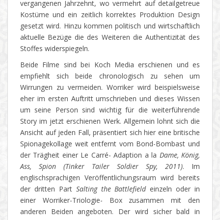
vergangenen Jahrzehnt, wo vermehrt auf detailgetreue
Kostüme und ein zeitlich korrektes Produktion Design
gesetzt wird. Hinzu kommen politisch und wirtschaftlich
aktuelle Bezüge die des Weiteren die Authentizität des
Stoffes widerspiegeln.
Beide Filme sind bei Koch Media erschienen und es
empfiehlt sich beide chronologisch zu sehen um
Wirrungen zu vermeiden. Worriker wird beispielsweise
eher im ersten Auftritt umschrieben und dieses Wissen
um seine Person sind wichtig für die weiterführende
Story im jetzt erschienen Werk. Allgemein lohnt sich die
Ansicht auf jeden Fall, präsentiert sich hier eine britische
Spionagekollage weit entfernt vom Bond-Bombast und
der Trägheit einer Le Carré- Adaption a la
Dame, König,
Ass, Spion (Tinker Tailer Soldier Spy, 2011)
. Im
englischsprachigen Veröffentlichungsraum wird bereits
der dritten Part
Salting the Battlefield
einzeln oder in
einer Worriker-Triologie- Box zusammen mit den
anderen Beiden angeboten. Der wird sicher bald in