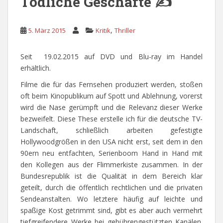
Tödliche Geschäfte ✍
,
5. März 2015
Kritik
Thriller
Seit 19.02.2015 auf DVD und Blu-ray im Handel
erhältlich.
Filme die für das Fernsehen produziert werden, stoßen
oft beim Kinopublikum auf Spott und Ablehnung, vorerst
wird die Nase gerümpft und die Relevanz dieser Werke
bezweifelt. Diese These erstelle ich für die deutsche TV-
Landschaft, schließlich arbeiten gefestigte
Hollywoodgrößen in den USA nicht erst, seit dem in den
90ern neu entfachten, Serienboom Hand in Hand mit
den Kollegen aus der Flimmerkiste zusammen. In der
Bundesrepublik ist die Qualität in dem Bereich klar
geteilt, durch die öffentlich rechtlichen und die privaten
Sendeanstalten. Wo letztere häufig auf leichte und
spaßige Kost getrimmt sind, gibt es aber auch vermehrt
tiefgreifendere Werke bei gebührengestützten Kanälen.