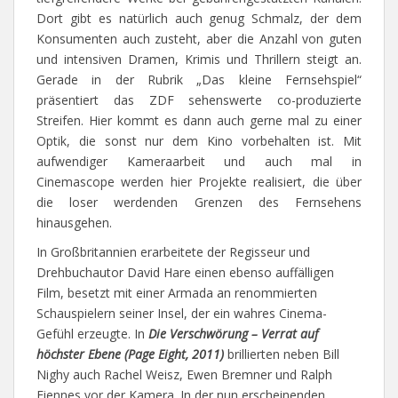
Dort gibt es natürlich auch genug Schmalz, der dem
Konsumenten auch zusteht, aber die Anzahl von guten
und intensiven Dramen, Krimis und Thrillern steigt an.
Gerade in der Rubrik „Das kleine Fernsehspiel“
präsentiert das ZDF sehenswerte co-produzierte
Streifen. Hier kommt es dann auch gerne mal zu einer
Optik, die sonst nur dem Kino vorbehalten ist. Mit
aufwendiger Kameraarbeit und auch mal in
Cinemascope werden hier Projekte realisiert, die über
die loser werdenden Grenzen des Fernsehens
hinausgehen.
In Großbritannien erarbeitete der Regisseur und
Drehbuchautor David Hare einen ebenso auffälligen
Film, besetzt mit einer Armada an renommierten
Schauspielern seiner Insel, der ein wahres Cinema-
Gefühl erzeugte. In
Die Verschwörung – Verrat auf
höchster Ebene
(Page Eight, 2011)
brillierten neben Bill
Nighy auch Rachel Weisz, Ewen Bremner und Ralph
Fiennes vor der Kamera. In der nun erscheinenden