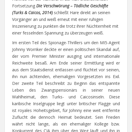
Fortsetzung
Die Verschwörung – Tödliche Geschäfte
(Turks & Caicos, 2014)
schließt Hare direkt an seinen
Vorgänger an und weiß erneut mit einer ruhigen
Inszenierung zu punkten die trotz ihrer Nüchternheit mit
einer fesselnden Spannung zu überzeugen weiß.
Im ersten Teil des Spionage-Thrillers um den MI5-Agent
Johnny Worriker deckte er einen politischen Skandal auf,
der vom Premier Minister ausging und internationale
Reichweite besaß. Am Ende seiner Ermittlung wird er
aus dem Staatsdienst entlassen und flüchtet vor seinen,
ihn nun ächtenden, ehemaligen Vorgesetzten ins Exil.
Der zweite Teil beschreibt zu Beginn das entspannte
Leben des Zwangspensionärs in seiner neuen
Wahlheimat, den Turks- und Caicosinseln. Diese
karibische Inselgruppe liegt unter britischer Flagge und
ist royales Hoheitsgebiet, für Johnny eine weit entfernte
Zuflucht die dennoch Heimat bedeutet. Sein Frieden
währt nicht lange, als ein ehemaliger Kollege bzw.
Konkurrent des CIA ihm über den Weg läuft und ihn in