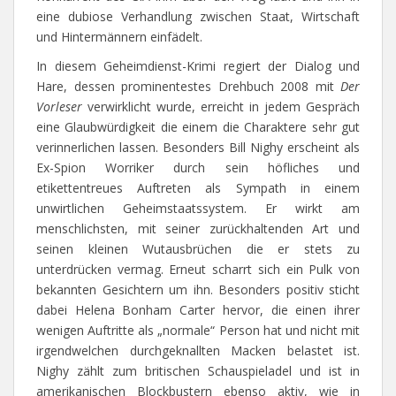
eine dubiose Verhandlung zwischen Staat, Wirtschaft
und Hintermännern einfädelt.
In diesem Geheimdienst-Krimi regiert der Dialog und
Hare, dessen prominentestes Drehbuch 2008 mit
Der
Vorleser
verwirklicht wurde, erreicht in jedem Gespräch
eine Glaubwürdigkeit die einem die Charaktere sehr gut
verinnerlichen lassen. Besonders Bill Nighy erscheint als
Ex-Spion Worriker durch sein höfliches und
etikettentreues Auftreten als Sympath in einem
unwirtlichen Geheimstaatssystem. Er wirkt am
menschlichsten, mit seiner zurückhaltenden Art und
seinen kleinen Wutausbrüchen die er stets zu
unterdrücken vermag. Erneut scharrt sich ein Pulk von
bekannten Gesichtern um ihn. Besonders positiv sticht
dabei Helena Bonham Carter hervor, die einen ihrer
wenigen Auftritte als „normale“ Person hat und nicht mit
irgendwelchen durchgeknallten Macken belastet ist.
Nighy zählt zum britischen Schauspieladel und ist in
amerikanischen Blockbustern ebenso aktiv, wie in