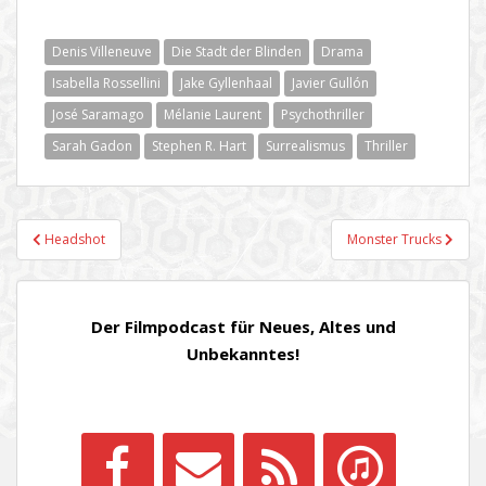
Denis Villeneuve
Die Stadt der Blinden
Drama
Isabella Rossellini
Jake Gyllenhaal
Javier Gullón
José Saramago
Mélanie Laurent
Psychothriller
Sarah Gadon
Stephen R. Hart
Surrealismus
Thriller
Beitragsnavigation
Headshot
Monster Trucks
Der Filmpodcast für Neues, Altes und
Unbekanntes!