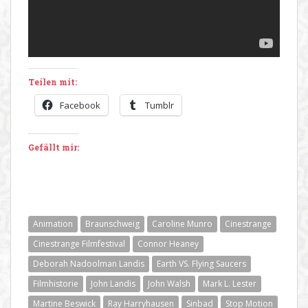
Teilen mit:
Facebook
Tumblr
Gefällt mir:
Animation
Braunschweig
Caroline Munro
Cinestrange
Cinestrange Filmfestival
Connor Heaney
Deborah Nadoolman Landis
Earth VS. Flying Saucers
Filmhistorie
John Landis
John Walsh
Mark L. Lester
Martine Beswick
Ray Harryhausen
Sinbad
Stop Motion